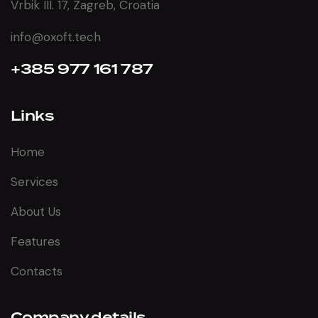
Vrbik III. 17, Zagreb, Croatia
info@oxoft.tech
+385 977 161 787
Links
Home
Services
About Us
Features
Contacts
Company details