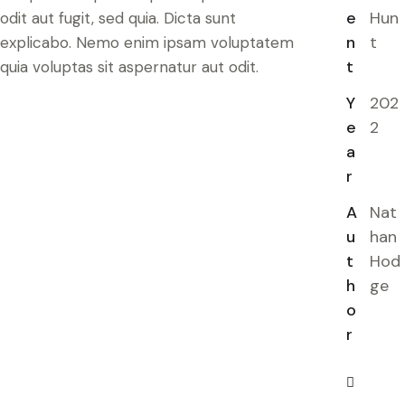
e
Hun
odit aut fugit, sed quia. Dicta sunt
n
t
explicabo. Nemo enim ipsam voluptatem
t
quia voluptas sit aspernatur aut odit.
Y
202
e
2
a
r
A
Nat
u
han
t
Hod
h
ge
o
r