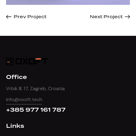
Prev Project
Next Project
Office
Vrbik III. 17, Zagreb, Croatia
info@oxoft.tech
+385 977 161 787
Links